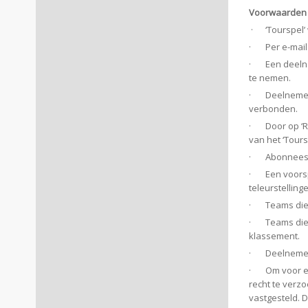
Voorwaarden 
· ‘Tourspel’ 
· Per e-mailad
· Een deelnem
te nemen.
· Deelnemen 
verbonden.
· Door op ‘Re
van het ‘Tours
· Abonnees v
· Een voorspe
teleurstelling
· Teams die b
· Teams die b
klassement.
· Deelnemers 
· Om voor een
recht te verz
vastgesteld. 