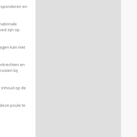
rresponderen en
)nationale
oed zijn op
lagen kan niet
merkrechten en
rusten bij
e inhoud op de
deze poule te