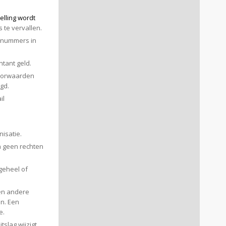
elling wordt
s te vervallen.
knummers in
tant geld.
voorwaarden
gd.
il
nisatie.
n geen rechten
geheel of
en andere
n. Een
e.
tslag wijzigt