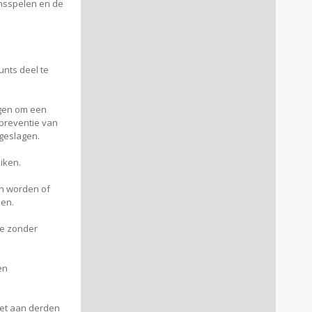
ansspelen en de
unts deel te
agen om een
 preventie van
geslagen.
iken.
an worden of
den.
te zonder
en
iet aan derden