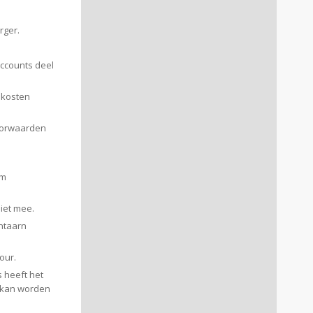
rger.
ccounts deel
 kosten
voorwaarden
om
iet mee.
antaarn
our.
 heeft het
d kan worden