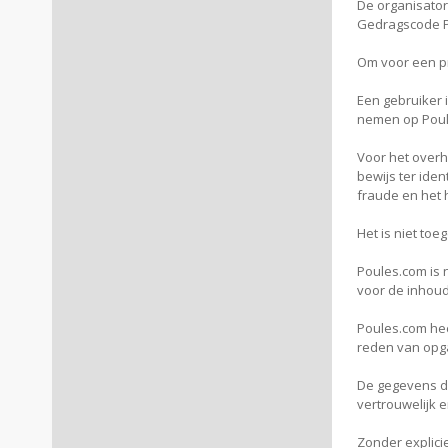
De organisator
Gedragscode P
Om voor een pr
Een gebruiker 
nemen op Poul
Voor het overh
bewijs ter iden
fraude en het 
Het is niet to
Poules.com is 
voor de inhoud
Poules.com hee
reden van opg
De gegevens di
vertrouwelijk 
Zonder explici