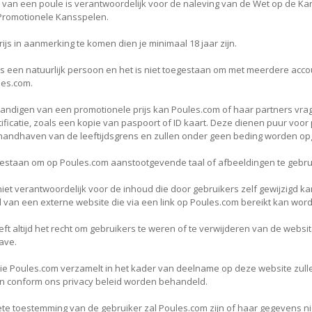
 van een poule is verantwoordelijk voor de naleving van de Wet op de K
romotionele Kansspelen.
ijs in aanmerking te komen dien je minimaal 18 jaar zijn.
is een natuurlijk persoon en het is niet toegestaan om met meerdere acco
es.com.
andigen van een promotionele prijs kan Poules.com of haar partners vr
tificatie, zoals een kopie van paspoort of ID kaart. Deze dienen puur voor
handhaven van de leeftijdsgrens en zullen onder geen beding worden op
egestaan om op Poules.com aanstootgevende taal of afbeeldingen te gebru
niet verantwoordelijk voor de inhoud die door gebruikers zelf gewijzigd k
 van een externe website die via een link op Poules.com bereikt kan wor
ft altijd het recht om gebruikers te weren of te verwijderen van de websi
ave.
e Poules.com verzamelt in het kader van deelname op deze website zull
en conform ons privacy beleid worden behandeld.
ete toestemming van de gebruiker zal Poules.com zijn of haar gegevens n