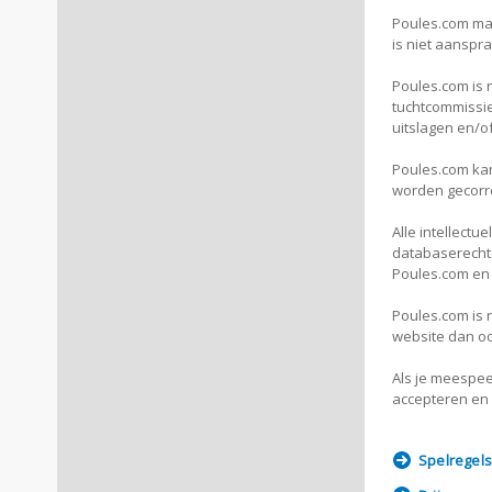
Poules.com mag
is niet aanspr
Poules.com is n
tuchtcommissie
uitslagen en/o
Poules.com kan
worden gecorr
Alle intellect
databaserechte
Poules.com en 
Poules.com is 
website dan oo
Als je meespee
accepteren en
Spelregels