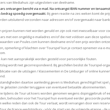
s van Mediahuis zijn uitgesloten van deelname.
aars ontvangen bericht via e-mail. Na ontvangst IBAN nummer en tenaamst
 bedrag spoedig overgemaakt.
Bij geen reactie na zes weken komt de prij
rden uitsluitend verzonden naar adressen en/of overgemaakt naar ban
ijzen kunnen niet worden geruild en zijn ook niet inwisselbaar voor con
rs met een ongeldig e-mailadres en/of die niet voldoen aan deze spel
rwaarden van Poules.com kunnen deelname en/of een prijs worden ontze
, opmerking of klachten over ‘Tourspel’ kun je contact opnemen via e-ma
com.
an niet aansprakelijk worden gesteld voor persoonlijke fouten.
lag wordt niet gecorrespondeerd. Bij geschillen beslist de Tourspel-orga
icatie van de uitslagen / klassementen in De Limburger of online kunne
end.
andigheden daartoe aanleiding geven is Mediahuis gerechtigd het spel 
af te gelasten zonder teruggave van eventueel betaalde abonnementen.
e tijdens de Tour uit koers worden genomen wegens dopinggebruik of e
den, behouden voor het Tourspel hun eventueel eerder gescoorde punte
m welke reden dan ook de Tour verlaat, wordt vervangen door een reserv
ur de France-wedstrijdjury - vóór de start van de volgende etappe - de ui