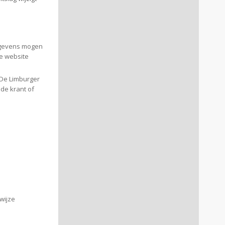
egevens mogen
e website
De Limburger
de krant of
wijze