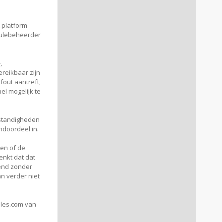
 platform
oulebeheerder
,
reikbaar zijn
fout aantreft,
l mogelijk te
mstandigheden
ndoordeel in.
ten of de
enkt dat dat
kend zonder
n verder niet
ules.com van