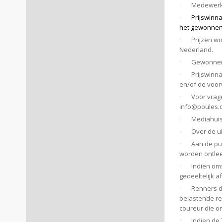
· Medewerker
·
Prijswinn
het gewonnen
· Prijzen wo
Nederland.
· Gewonnen pr
· Prijswinnaa
en/of de voo
· Voor vragen
info@poules.
· Mediahuis k
· Over de uits
· Aan de publ
worden ontle
· Indien omst
gedeeltelijk 
· Renners di
belastende re
coureur die o
· Indien de To