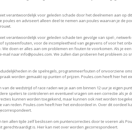
niet verantwoordelijk voor geleden schade door het deelnemen aan op dit
e poules en adviseert alleen deel te nemen aan poules waarvan je de p
trouwt.
niet verantwoordelijk voor geleden schade ten gevolge van spel-, netwerk-
f systeemfouten, voor de incompleetheid van gegevens of voor het onbe
. We doen er alles aan om problemen en fouten te voorkomen. Als je een 
e-mail naar info@poules.com. We zullen dan proberen het probleem zo sne
onduidelijkheden in de spelregels, programmeerfouten of onvoorziene o
raak worden gemaakt op punten of prijzen. Poules.com heeft hier het ei
n van de wedstrijd of race raden we je aan om binnen 12 uur je eigen pun
ere spelers te controleren en eventueel vragen om een correctie als je d
orrecties kunnen worden toegekend, maar kunnen ook niet worden toege
 van reden. Poules.com heeft hier het eindoordeel in. Over dit oordeel ka
ecorrespondeert.
 ten allen tijde zelf beslissen om puntencorrecties door te voeren als Po
dit gerechtvaardigt is. Hier kan niet over worden gecorrespondeert.