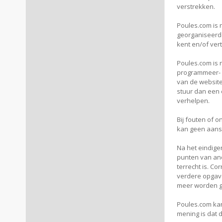
verstrekken.
Poules.com is 
georganiseerd
kent en/of ver
Poules.com is 
programmeer- o
van de website
stuur dan een 
verhelpen.
Bij fouten of 
kan geen aansp
Na het eindige
punten van and
terrecht is. C
verdere opgave
meer worden g
Poules.com kan
mening is dat 