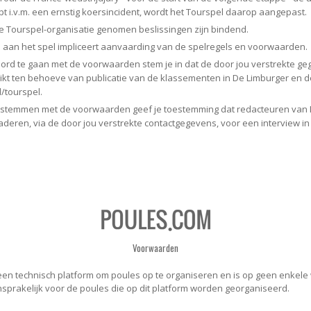
apt i.v.m. een ernstig koersincident, wordt het Tourspel daarop aangepast.
Tourspel-organisatie genomen beslissingen zijn bindend.
n het spel impliceert aanvaarding van de spelregels en voorwaarden.
d te gaan met de voorwaarden stem je in dat de door jou verstrekte g
kt ten behoeve van publicatie van de klassementen in De Limburger en d
/tourspel.
 stemmen met de voorwaarden geef je toestemming dat redacteuren van 
deren, via de door jou verstrekte contactgegevens, voor een interview in 
Voorwaarden
een technisch platform om poules op te organiseren en is op geen enkele 
nsprakelijk voor de poules die op dit platform worden georganiseerd.