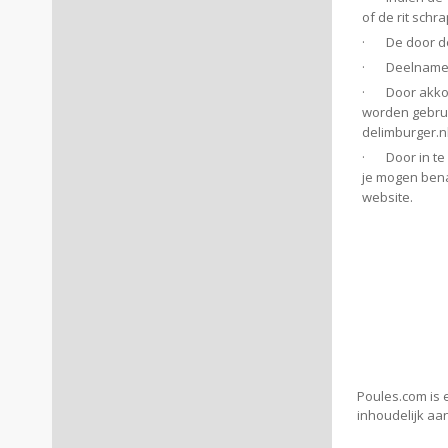
of de rit schr
· De door de 
· Deelname aa
· Door akkoor
worden gebrui
delimburger.nl
· Door in te
je mogen bena
website.
Poules.com is 
inhoudelijk aa