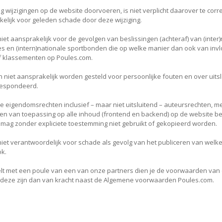
 wijzigingen op de website doorvoeren, is niet verplicht daarover te co
akelijk voor geleden schade door deze wijziging.
iet aansprakelijk voor de gevolgen van beslissingen (achteraf) van (inter
s en (intern)nationale sportbonden die op welke manier dan ook van invl
f klassementen op Poules.com.
 niet aansprakelijk worden gesteld voor persoonlijke fouten en over uits
espondeerd.
uele eigendomsrechten inclusief – maar niet uitsluitend – auteursrechten, 
n van toepassing op alle inhoud (frontend en backend) op de website be
mag zonder expliciete toestemming niet gebruikt of gekopieerd worden.
niet verantwoordelijk voor schade als gevolg van het publiceren van welk
k.
lt met een poule van een van onze partners dien je de voorwaarden van 
 deze zijn dan van kracht naast de Algemene voorwaarden Poules.com.