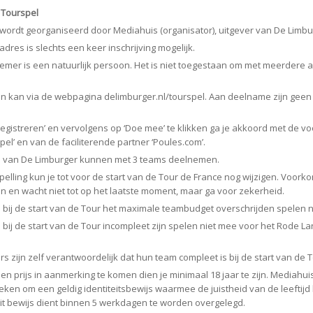
Tourspel
wordt georganiseerd door Mediahuis (organisator), uitgever van De Limbu
res is slechts een keer inschrijving mogelijk.
er is een natuurlijk persoon. Het is niet toegestaan om met meerdere a
kan via de webpagina delimburger.nl/tourspel. Aan deelname zijn geen
gistreren’ en vervolgens op ‘Doe mee’ te klikken ga je akkoord met de 
pel’ en van de faciliterende partner ‘Poules.com’.
an De Limburger kunnen met 3 teams deelnemen.
lling kun je tot voor de start van de Tour de France nog wijzigen. Voork
en en wacht niet tot op het laatste moment, maar ga voor zekerheid.
ij de start van de Tour het maximale teambudget overschrijden spelen n
ij de start van de Tour incompleet zijn spelen niet mee voor het Rode L
zijn zelf verantwoordelijk dat hun team compleet is bij de start van de T
 prijs in aanmerking te komen dien je minimaal 18 jaar te zijn. Mediahuis
oeken om een geldig identiteitsbewijs waarmee de juistheid van de leeftij
Dit bewijs dient binnen 5 werkdagen te worden overgelegd.