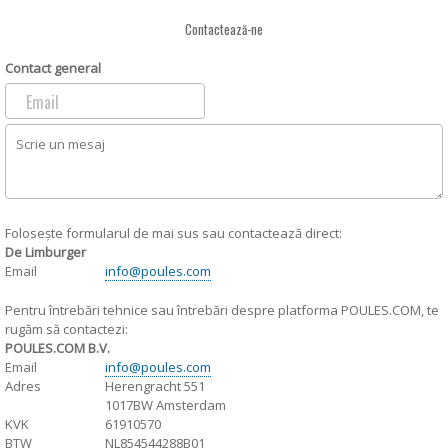
Contactează-ne
Contact general
Email
Folosește formularul de mai sus sau contactează direct:
De Limburger
Email
info@poules.com
Pentru întrebări tehnice sau întrebări despre platforma POULES.COM, te
rugăm să contactezi:
POULES.COM B.V.
Email
info@poules.com
Adres
Herengracht 551
1017BW Amsterdam
KVK
61910570
BTW
NL854544288B01