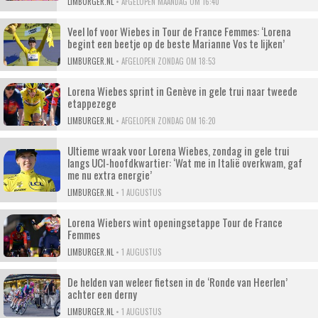
LIMBURGER.NL
•
AFGELOPEN MAANDAG OM 16:40
Veel lof voor Wiebes in Tour de France Femmes: ‘Lorena
begint een beetje op de beste Marianne Vos te lijken’
LIMBURGER.NL
•
AFGELOPEN ZONDAG OM 18:53
Lorena Wiebes sprint in Genève in gele trui naar tweede
etappezege
LIMBURGER.NL
•
AFGELOPEN ZONDAG OM 16:20
Ultieme wraak voor Lorena Wiebes, zondag in gele trui
langs UCI-hoofdkwartier: ‘Wat me in Italië overkwam, gaf
me nu extra energie’
LIMBURGER.NL
•
1 AUGUSTUS
Lorena Wiebers wint openingsetappe Tour de France
Femmes
LIMBURGER.NL
•
1 AUGUSTUS
De helden van weleer fietsen in de ‘Ronde van Heerlen’
achter een derny
LIMBURGER.NL
•
1 AUGUSTUS