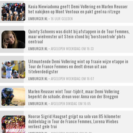
Kasia Niewiadoma geeft Demi Vollering en Marlen Reusser
het nakijken op Mont Ventoux en pakt geel na ritzege
LIMBURGER.NL
•
16 UUR GELEDEN
Quinty Schoens was dicht bij afstappen in de Tour Femmes,
maar wielrenster uit Stein stond bij ‘borstcontrole’ plots
centraal
LIMBURGER.NL
•
AFGELOPEN WOENSDAG OM 16:33
Uitmuntende Demi Vollering wint op fraaie wijze etappe in
Tour de France Femmes en deelt dreun uit aan
titelverdedigster
LIMBURGER.NL
•
AFGELOPEN WOENSDAG OM 16:07
Marlen Reusser wint Tour-tijdrit, maar Demi Vollering
beperkt de schade; dreun voor Anna van der Breggen
LIMBURGER.NL
•
AFGELOPEN DINSDAG OM 16:05
Noorse Sigrid Haugset grijpt na solo van 85 kilometer
dubbelslag in Tour de France Femmes, Lorena Wiebes
verliest gele trui