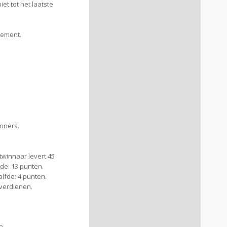
et tot het laatste
ssement.
enners.
ritwinnaar levert 45
sde: 13 punten.
alfde: 4 punten.
 verdienen.