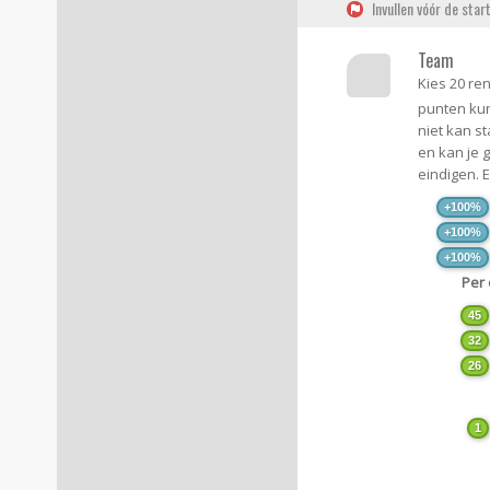
Invullen vóór de star
Team
Kies 20 re
punten kun
niet kan st
en kan je 
eindigen. 
+100%
+100%
+100%
Per
45
32
26
1