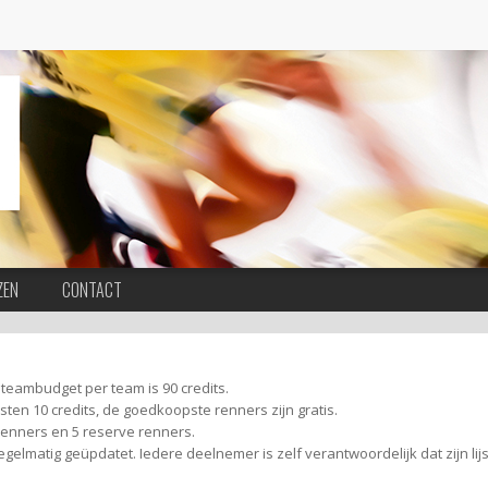
ZEN
CONTACT
teambudget per team is 90 credits.
sten 10 credits, de goedkoopste renners zijn gratis.
 renners en 5 reserve renners.
egelmatig geüpdatet. Iedere deelnemer is zelf verantwoordelijk dat zijn lijst