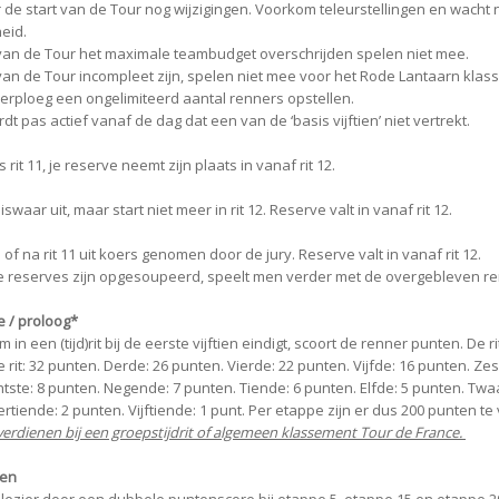
or de start van de Tour nog wijzigingen. Voorkom teleurstellingen en wacht ni
heid.
t van de Tour het maximale teambudget overschrijden spelen niet mee.
t van de Tour incompleet zijn, spelen niet mee voor het Rode Lantaarn kla
erploeg een ongelimiteerd aantal renners opstellen.
t pas actief vanaf de dag dat een van de ‘basis vijftien’ niet vertrekt.
 rit 11, je reserve neemt zijn plaats in vanaf rit 12.
iswaar uit, maar start niet meer in rit 12. Reserve valt in vanaf rit 12.
f na rit 11 uit koers genomen door de jury. Reserve valt in vanaf rit 12.
le reserves zijn opgesoupeerd, speelt men verder met de overgebleven r
e / proloog*
m in een (tijd)rit bij de eerste vijftien eindigt, scoort de renner punten. De 
rit: 32 punten. Derde: 26 punten. Vierde: 22 punten. Vijfde: 16 punten. Ze
tste: 8 punten. Negende: 7 punten. Tiende: 6 punten. Elfde: 5 punten. Twa
rtiende: 2 punten. Vijftiende: 1 punt. Per etappe zijn er dus 200 punten te
 verdienen bij een groepstijdrit of algemeen klassement Tour de France.
ten