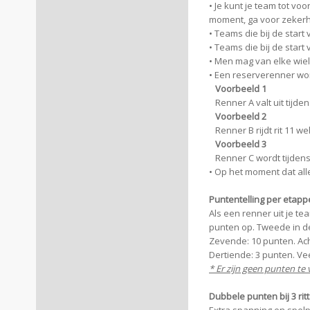
• Je kunt je team tot vo
moment, ga voor zeker
• Teams die bij de star
• Teams die bij de star
• Men mag van elke wiel
• Een reserverenner word
Voorbeeld 1
Renner A valt uit tijdens
Voorbeeld 2
Renner B rijdt rit 11 wel
Voorbeeld 3
Renner C wordt tijdens o
• Op het moment dat al
Puntentelling per etapp
Als een renner uit je tea
punten op. Tweede in de 
Zevende: 10 punten. Ach
Dertiende: 3 punten. Vee
* Er zijn geen punten te
Dubbele punten bij 3 rit