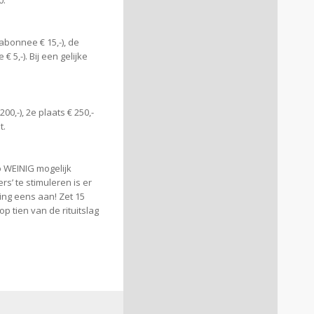
0.
abonnee € 15,-), de
 5,-). Bij een gelijke
0,-), 2e plaats € 250,-
t.
o WEINIG mogelijk
s’ te stimuleren is er
ing eens aan! Zet 15
p tien van de rituitslag