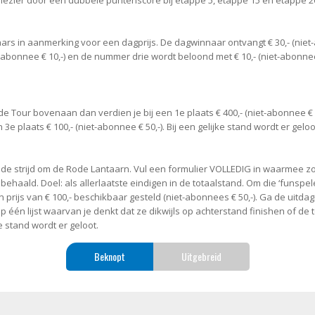
lezier door een dubbele puntenscore bij etappe 5, etappe 15 en etappe 2
aars in aanmerking voor een dagprijs. De dagwinnaar ontvangt € 30,- (niet-
et-abonnee € 10,-) en de nummer drie wordt beloond met € 10,- (niet-abonnee €
de Tour bovenaan dan verdien je bij een 1e plaats € 400,- (niet-abonnee € 20
 3e plaats € 100,- (niet-abonnee € 50,-). Bij een gelijke stand wordt er geloo
 de strijd om de Rode Lantaarn. Vul een formulier VOLLEDIG in waarmee z
aald. Doel: als allerlaatste eindigen in de totaalstand. Om die ‘funspeler
prijs van € 100,- beschikbaar gesteld (niet-abonnees € 50,-). Ga de uitdag
 één lijst waarvan je denkt dat ze dikwijls op achterstand finishen of de to
ke stand wordt er geloot.
Beknopt
Uitgebreid