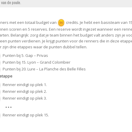
t van de poule.
nners met een totaal budget van
credits. Je hebt een basisteam van 15
90
nen scoren en 5 reserves. Een reserve wordt ingezet wanneer een renner
arten. Belangrijk: zorg dat je team binnen het budget valt anders zijn je v
geen punten verdienen. Je krijgt punten voor de renners die in deze etappe
Er zijn drie etappes waar de punten dubbel tellen.
Punten bij 5. Gap – Privas
Punten bij 15. Lyon – Grand Colombier
Punten bij 20. Lure – La Planche des Belle Filles
 etappe
Renner eindigt op plek 1.
Renner eindigt op plek 2.
Renner eindigt op plek 3.
Renner eindigt op plek 15.