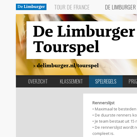
TOUR DE FRANCE
DE LIMBURGER
OVERZICHT
KLASSEMENT
SPELREGELS
PRIJ
Rennerslijst
• Maximaal te besteden 
• De duurste renners ko
• Je team bestaat uit 15
• De rennerslijst wordt r
compleet is.