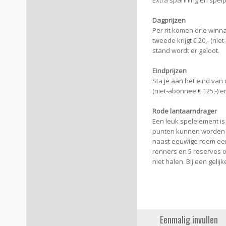
Extra spanning en spelp
Dagprijzen
Per rit komen drie winn
tweede krijgt € 20,- (ni
stand wordt er geloot.
Eindprijzen
Sta je aan het eind van 
(niet-abonnee € 125,-) en
Rode lantaarndrager
Een leuk spelelement is
punten kunnen worden beh
naast eeuwige roem een 
renners en 5 reserves op
niet halen. Bij een gelij
Eenmalig invullen