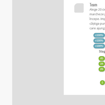
Team
Alege 20 ci
marcheze pu
începe. Imp
câștiga pun
care ajung 
+100%
+100%
+100%
Sta
45
34
26
1