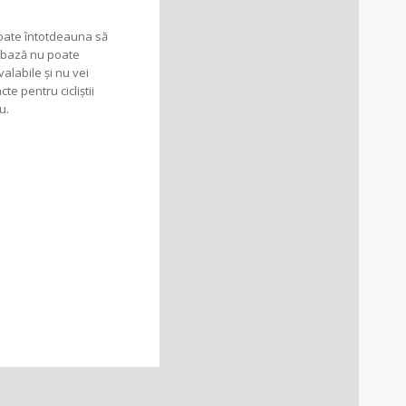
 poate întotdeauna să
e bază nu poate
valabile și nu vei
te pentru cicliștii
u.