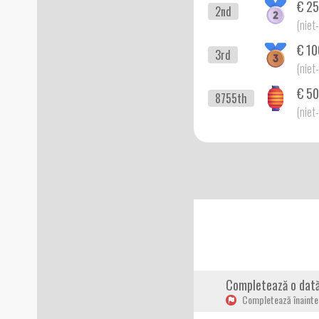
€ 25
2nd
(niet
€ 10
3rd
(niet
€ 50
8755th
(niet
Completează o dat
Completează înainte 