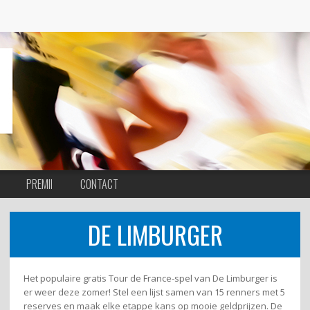
PREMII
CONTACT
DE LIMBURGER
Het populaire gratis Tour de France-spel van De Limburger is
er weer deze zomer! Stel een lijst samen van 15 renners met 5
reserves en maak elke etappe kans op mooie geldprijzen. De