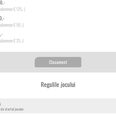
0,-
-abonnee € 125,-)
0,-
-abonnee € 50,-)
,-
-abonnee € 25,-)
Clasament
Regulile jocului
ă
de startul jocului