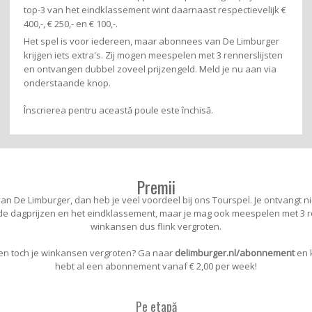
top-3 van het eindklassement wint daarnaast respectievelijk €
400,-, € 250,- en € 100,-.
Het spel is voor iedereen, maar abonnees van De Limburger
krijgen iets extra's. Zij mogen meespelen met 3 rennerslijsten
en ontvangen dubbel zoveel prijzengeld. Meld je nu aan via
onderstaande knop.
Înscrierea pentru această poule este închisă.
Premii
n De Limburger, dan heb je veel voordeel bij ons Tourspel. Je ontvangt n
de dagprijzen en het eindklassement, maar je mag ook meespelen met 3 re
winkansen dus flink vergroten.
n toch je winkansen vergroten? Ga naar
delimburger.nl/abonnement
en k
hebt al een abonnement vanaf € 2,00 per week!
Pe etapă