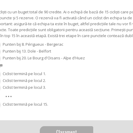
cliști cu un buget total de 90 credite. Ai o echipă de bază de 15 cicliști care
ncte și 5 rezerve. O rezervă va fi activată când un ciclist din echipa ta d
ortant: asigură-te că echipa ta este în buget, altfel predicțiile tale nu vor fi 
cte. Toate predicțiile sunt obligatorii pentru această secțiune. Primești punc
în top 15 în această etapă. Există trei etape în care punctele contează dubl
Punten bij 8. Périgueux - Bergerac
Punten bij 13. Dole - Belfort
Punten bij 20. Le Bourg d'Oisans - Alpe d'Huez
ge
Ciclist termină pe locul 1.
Ciclist termină pe locul 2.
Ciclist termină pe locul 3.
Ciclist termină pe locul 15.
Clasament